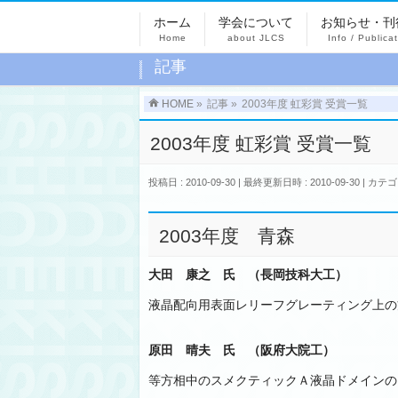
ホーム
学会について
お知らせ・刊
Home
about JLCS
Info / Publica
記事
HOME
»
記事
»
2003年度 虹彩賞 受賞一覧
2003年度 虹彩賞 受賞一覧
投稿日 : 2010-09-30
最終更新日時 : 2010-09-30
カテゴ
2003年度 青森
大田 康之 氏 （長岡技科大工）
液晶配向用表面レリーフグレーティング上の
原田 晴夫 氏 （阪府大院工）
等方相中のスメクティックＡ液晶ドメインの