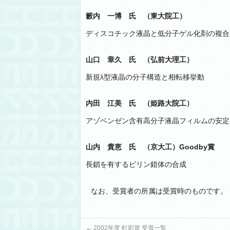
籔内 一博 氏 （東大院工）
ディスコチック液晶と低分子ゲル化剤の複合
山口 章久 氏 （弘前大理工）
新規λ型液晶の分子構造と相転移挙動
内田 江美 氏 （姫路大院工）
アゾベンゼン含有高分子液晶フィルムの安定
山内 貴恵 氏 （京大工）
Goodby賞
長鎖を有するビリン錯体の合成
なお、受賞者の所属は受賞時のものです。
←
2002年度 虹彩賞 受賞一覧