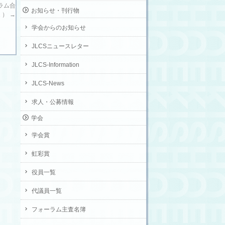
ーラム合
お知らせ・刊行物
2 ）
→
学会からのお知らせ
JLCSニュースレター
JLCS-Information
JLCS-News
求人・公募情報
学会
学会賞
虹彩賞
役員一覧
代議員一覧
フォーラム主査名簿