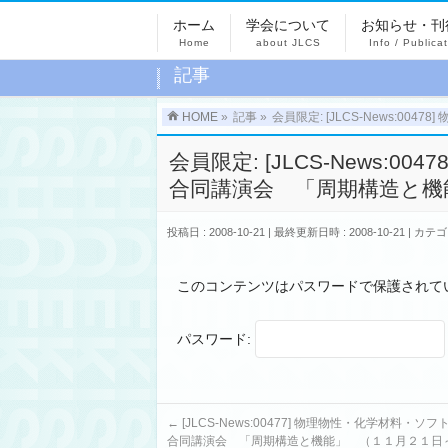
ホーム
学会について
お知らせ・刊
Home
about JLCS
Info / Publica
記事
HOME
»
記事
»
会員限定: [JLCS-News:0
会員限定: [JLCS-News
合同講演会 「周期構造と機能」 
投稿日 : 2008-10-21
最終更新日時 : 2008-10-21
カテゴ
このコンテンツはパスワードで保護されて
パスワード:
←
[JLCS-News:00477] 物理物性・化学材料・
合同講演会 「周期構造と機能」 （１１月２１日