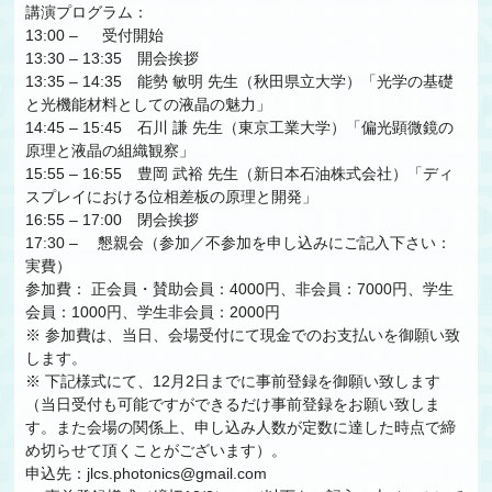
講演プログラム：
13:00 – 受付開始
13:30 – 13:35 開会挨拶
13:35 – 14:35 能勢 敏明 先生（秋田県立大学）「光学の基礎
と光機能材料としての液晶の魅力」
14:45 – 15:45 石川 謙 先生（東京工業大学）「偏光顕微鏡の
原理と液晶の組織観察」
15:55 – 16:55 豊岡 武裕 先生（新日本石油株式会社）「ディ
スプレイにおける位相差板の原理と開発」
16:55 – 17:00 閉会挨拶
17:30 – 懇親会（参加／不参加を申し込みにご記入下さい：
実費）
参加費： 正会員・賛助会員：4000円、非会員：7000円、学生
会員：1000円、学生非会員：2000円
※ 参加費は、当日、会場受付にて現金でのお支払いを御願い致
します。
※ 下記様式にて、12月2日までに事前登録を御願い致します
（当日受付も可能ですができるだけ事前登録をお願い致しま
す。また会場の関係上、申し込み人数が定数に達した時点で締
め切らせて頂くことがございます）。
申込先：jlcs.photonics@gmail.com