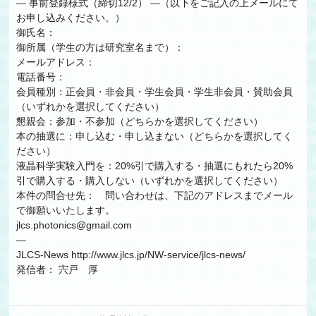
— 事前登録様式（締切12/2） —（以下をご記入の上メールにて
お申し込みください。）
御氏名：
御所属（学生の方は研究室名まで）：
メールアドレス：
電話番号：
会員種別：正会員・非会員・学生会員・学生非会員・賛助会員
（いずれかを選択してください）
懇親会：参加・不参加（どちらかを選択してください）
本の抽選に：申し込む・申し込まない（どちらかを選択してく
ださい）
液晶科学実験入門を：20%引で購入する・抽選にもれたら20%
引で購入する・購入しない（いずれかを選択してください）
本件の問合せ先： 問い合わせは、下記のアドレスまでメール
で御願いいたします。
jlcs.photonics@gmail.com
—
JLCS-News http://www.jlcs.jp/NW-service/jlcs-news/
発信者： 宍戸 厚