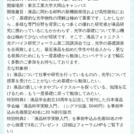
開催場所：東京工業大学大岡山キャンパス
開催趣旨：液晶に関わる材料の新機能発現および高性能化にお
いて，基礎的な光学物性の理解は極めて重要です。しかしなが
ら，多様な専門分野を背景にもつ多くの優れた研究者が液晶研
究に携わっているにもかかわらず，光学の基礎について学ぶ機
会は極めて少ないのが現状です。そこで，液晶フォトニクス・
光デバイス研究フォーラム第二回講演会では，光学の基礎講座
を企画致しました。最近液晶を始めた学生や社会人から，更な
る発展のためにもう一度基礎から勉強したいベテランまで幅広
く多数のご参加をお待ちしております。
主な対象例：
1）液晶について仕事や研究を行っているものの，光学について
授業を受けたことがないため基礎から勉強したい。
2）液晶の新しいネタやブレイクスルーを探っている。知識を広
げるため，もう一度基礎に戻って勉強してみたい。
特別特典1：液晶学会創立10周年を記念して発刊した日本液晶
学会編「液晶科学実験入門」（シグマ出版, 5040円）を事前申
込み先着限定40名に20 %割引販売
特別特典2：「液晶科学実験入門」を事前申込み先着50名の中
から抽選で3名にプレゼント（詳細はフォーラムHPをご覧下さ
い）