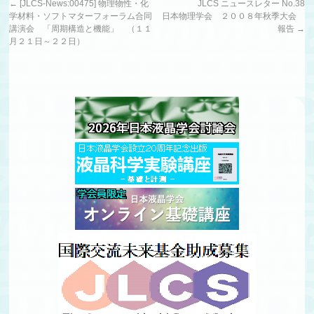
←
[JLCS-News:00475] 物理物性・化
JLCS ニュースレター No.38
学材料・ソフトマターフォーラム合同
日本物理学会 ２００８年秋季大会
講演会 「周期構造と機能」 （１１
報告
→
月２１日～２２日）