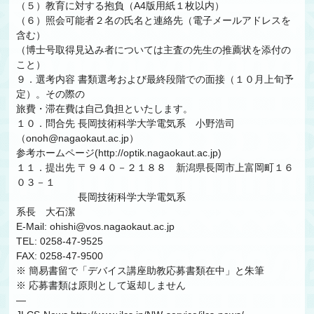
（５）教育に対する抱負（A4版用紙１枚以内）
（６）照会可能者２名の氏名と連絡先（電子メールアドレスを
含む）
（博士号取得見込み者については主査の先生の推薦状を添付の
こと）
９．選考内容 書類選考および最終段階での面接（１０月上旬予
定）。その際の
旅費・滞在費は自己負担といたします。
１０．問合先 長岡技術科学大学電気系 小野浩司
（onoh@nagaokaut.ac.jp）
参考ホームページ(http://optik.nagaokaut.ac.jp)
１１．提出先 〒９４０－２１８８ 新潟県長岡市上富岡町１６
０３－１
長岡技術科学大学電気系
系長 大石潔
E-Mail: ohishi@vos.nagaokaut.ac.jp
TEL: 0258-47-9525
FAX: 0258-47-9500
※ 簡易書留で「デバイス講座助教応募書類在中」と朱筆
※ 応募書類は原則として返却しません
—