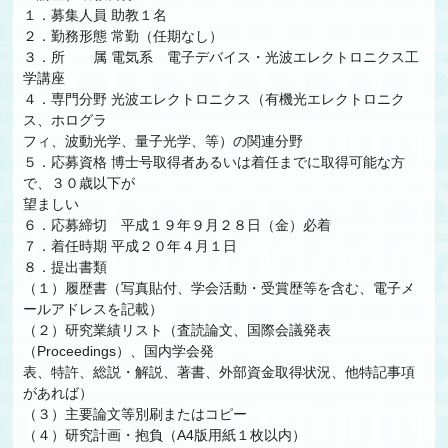
１．募集人員 助教１名
２．勤務形態 常勤（任期なし）
３．所 属 電気系 電子デバイス・光波エレクトロニクス工
学講座
４．専門分野 光波エレクトロニクス（有機光エレクトロニク
ス、ホログラ
フィ、波動光学、量子光学、等）の関連分野
５．応募資格 博士号取得者あるいは着任までに取得可能な方
で、３０歳以下が
望ましい
６．応募締切 平成１９年９月２８日（金）必着
７．着任時期 平成２０年４月１日
８．提出書類
（１）履歴書（写真貼付、学会活動・受賞歴等を含む、電子メ
ールアドレスを記載）
（２）研究業績リスト（査読論文、国際会議発表
（Proceedings）、国内学会発
表、特許、総説・解説、著書、外部資金取得状況、他特記事項
があれば）
（３）主要論文等別刷またはコピー
（４）研究計画・抱負（A4版用紙１枚以内）