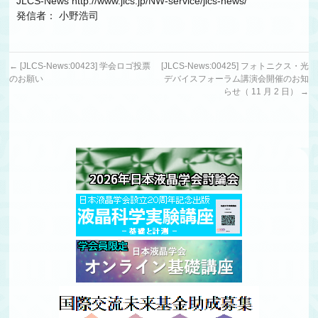
JLCS-News http://www.jlcs.jp/NW-service/jlcs-news/
発信者： 小野浩司
←
[JLCS-News:00423] 学会ロゴ投票
[JLCS-News:00425] フォトニクス・光
のお願い
デバイスフォーラム講演会開催のお知
らせ（ 11 月 2 日）
→