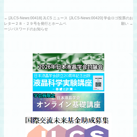
←
[JLCS-News:00418] JLCS ニュース
[JLCS-News:00420] 学会ロゴ投票のお
レター２８・２９号を発行とホームペ
願い
→
ージパスワードのお知らせ