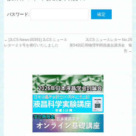
パスワード:
←
[JLCS-News:00391] JLCS ニュース
JLCS ニュースレター No.25
レター２３号を発行いたしました
第54回応用物理学関係連合講演会 報
告
→