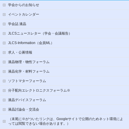
学会からのお知らせ
イベントカレンダー
学会誌 液晶
JLCSニュースレター（学会・会議報告）
JLCS-Information（会員ML）
求人・公募情報
液晶物理・物性フォーラム
液晶化学・材料フォーラム
ソフトマターフォーラム
分子配向エレクトロニクスフォーラム※
液晶デバイスフォーラム
液晶討論会・交流会
（末尾に※がついたリンクは、Googleサイトで公開のためネット環境によ
っては閲覧できない場合があります。）