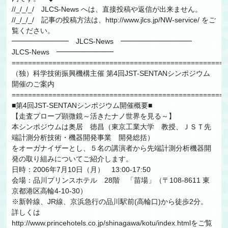
//_/_/_/ JLCS-News へは、直接投稿や返信が出来ません。
//_/_/_/ 記事の投稿方法は、http://www.jlcs.jp/NW-service/ をご
覧ください。
━━━━━━━━ JLCS-News ━━━━━━━━━━
JLCS-News ━━━━━━━━
=====================================================
（独）科学技術振興機構主催 第4回JST-SENTANシンポジウム
開催のご案内
=====================================================
■第4回JST-SENTANシンポジウム開催概要■
【走査プローブ顕微鏡～活きたナノ世界を見る～】
本シンポジウムは奥居 徳昌（東京工業大学 教授、ＪＳＴ先
端計測分析技術・機器開発事業 開発総括）
をオーガナイザーとし、５名の講演者から先端計測分析機器開
発の取り組みについてご紹介します。
日時：2006年7月10日（月） 13:00-17:50
会場：品川プリンスホテル 28階 「苗場」（〒108-8611 東
京都港区高輪4-10-30）
※新幹線、JR線、京浜急行の品川駅前(高輪口)から徒歩2分。
詳しくは
http://www.princehotels.co.jp/shinagawa/kotu/index.htmlをご覧