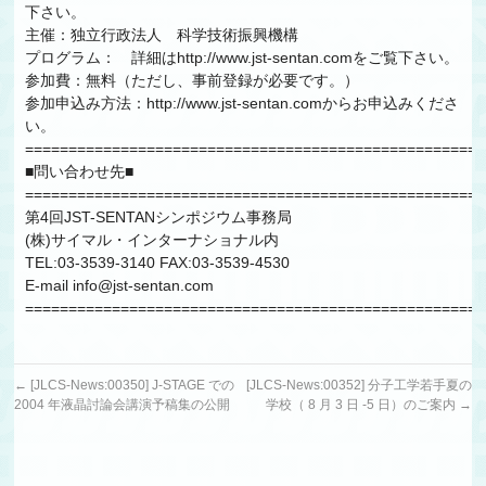
下さい。
主催：独立行政法人 科学技術振興機構
プログラム： 詳細はhttp://www.jst-sentan.comをご覧下さい。
参加費：無料（ただし、事前登録が必要です。）
参加申込み方法：http://www.jst-sentan.comからお申込みくださ
い。
=====================================================
■問い合わせ先■
=====================================================
第4回JST-SENTANシンポジウム事務局
(株)サイマル・インターナショナル内
TEL:03-3539-3140 FAX:03-3539-4530
E-mail info@jst-sentan.com
=====================================================
←
[JLCS-News:00350] J-STAGE での
[JLCS-News:00352] 分子工学若手夏の
2004 年液晶討論会講演予稿集の公開
学校（ 8 月 3 日 -5 日）のご案内
→