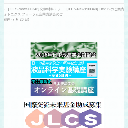
←
[JLCS-News:00346] 化学材料・フ
[JLCS-News:00348] IDW'06 のご案内
ォトニクス フォーラム合同講演会のご
→
案内 (7 月 26 日)