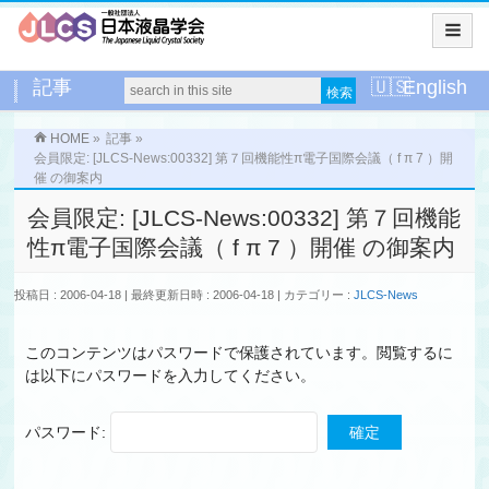
記事
English
HOME
»
記事
»
会員限定: [JLCS-News:00332] 第７回機能性π電子国際会議（ f π 7 ）開
催 の御案内
会員限定: [JLCS-News:00332] 第７回機能
性π電子国際会議（ f π 7 ）開催 の御案内
投稿日 : 2006-04-18
最終更新日時 : 2006-04-18
カテゴリー :
JLCS-News
このコンテンツはパスワードで保護されています。閲覧するに
は以下にパスワードを入力してください。
パスワード: