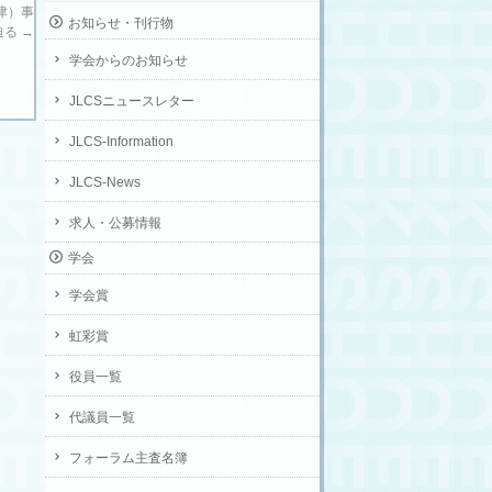
草津）事
お知らせ・刊行物
迫る
→
学会からのお知らせ
JLCSニュースレター
JLCS-Information
JLCS-News
求人・公募情報
学会
学会賞
虹彩賞
役員一覧
代議員一覧
フォーラム主査名簿