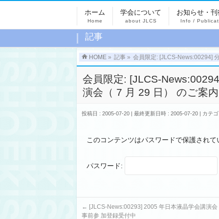
ホーム
学会について
お知らせ・刊
Home
about JLCS
Info / Publica
記事
HOME
»
記事
»
会員限定: [JLCS-News:00
会員限定: [JLCS-News:
演会（ 7 月 29 日） のご案内
投稿日 : 2005-07-20
最終更新日時 : 2005-07-20
カテゴ
このコンテンツはパスワードで保護されて
パスワード:
←
[JLCS-News:00293] 2005 年日本液晶学会
事前参 加登録受付中