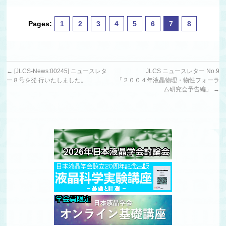
Pages:
1
2
3
4
5
6
7
8
←
[JLCS-News:00245] ニュースレタ
JLCS ニュースレター No.9
ー８号を発 行いたしました。
「２００４年液晶物理・物性フォーラ
ム研究会予告編」
→