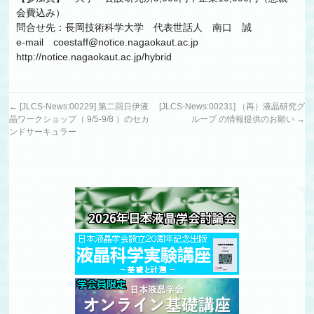
会費込み）
問合せ先：長岡技術科学大学 代表世話人 南口 誠
e-mail coestaff@notice.nagaokaut.ac.jp
http://notice.nagaokaut.ac.jp/hybrid
←
[JLCS-News:00229] 第二回日伊液
[JLCS-News:00231] （再）液晶研究グ
晶ワークショップ（ 9/5-9/8 ）のセカ
ループ の情報提供のお願い
→
ンドサーキュラー