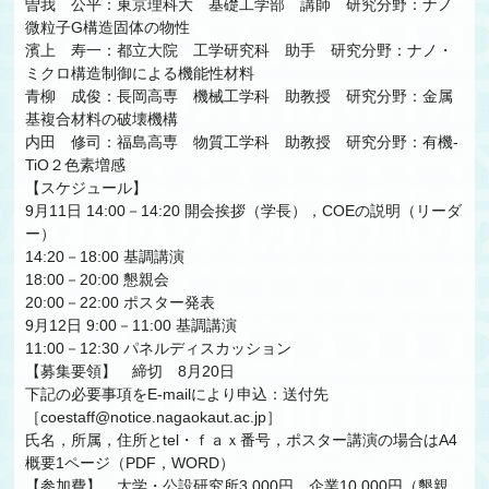
曽我 公平：東京理科大 基礎工学部 講師 研究分野：ナノ
微粒子G構造固体の物性
濱上 寿一：都立大院 工学研究科 助手 研究分野：ナノ・
ミクロ構造制御による機能性材料
青柳 成俊：長岡高専 機械工学科 助教授 研究分野：金属
基複合材料の破壊機構
内田 修司：福島高専 物質工学科 助教授 研究分野：有機-
TiO２色素増感
【スケジュール】
9月11日 14:00－14:20 開会挨拶（学長），COEの説明（リーダ
ー）
14:20－18:00 基調講演
18:00－20:00 懇親会
20:00－22:00 ポスター発表
9月12日 9:00－11:00 基調講演
11:00－12:30 パネルディスカッション
【募集要領】 締切 8月20日
下記の必要事項をE-mailにより申込：送付先
［coestaff@notice.nagaokaut.ac.jp］
氏名，所属，住所とtel・ｆａｘ番号，ポスター講演の場合はA4
概要1ページ（PDF，WORD）
【参加費】 大学・公設研究所3,000円，企業10,000円（懇親