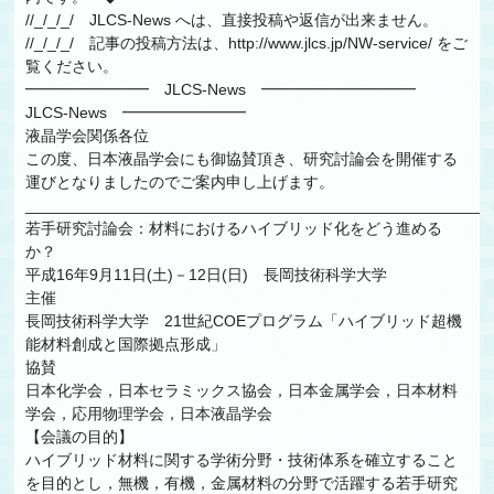
//_/_/_/ JLCS-News へは、直接投稿や返信が出来ません。
//_/_/_/ 記事の投稿方法は、http://www.jlcs.jp/NW-service/ をご
覧ください。
━━━━━━━━ JLCS-News ━━━━━━━━━━
JLCS-News ━━━━━━━━
液晶学会関係各位
この度、日本液晶学会にも御協賛頂き、研究討論会を開催する
運びとなりましたのでご案内申し上げます。
_____________________________________________________
若手研究討論会：材料におけるハイブリッド化をどう進める
か？
平成16年9月11日(土)－12日(日) 長岡技術科学大学
主催
長岡技術科学大学 21世紀COEプログラム「ハイブリッド超機
能材料創成と国際拠点形成」
協賛
日本化学会，日本セラミックス協会，日本金属学会，日本材料
学会，応用物理学会，日本液晶学会
【会議の目的】
ハイブリッド材料に関する学術分野・技術体系を確立すること
を目的とし，無機，有機，金属材料の分野で活躍する若手研究