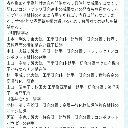
者を集めた学際的討論会を開催する．具体的な成果ではなく，
新しいコンセプトや研究途中の成果などの発表も歓迎する．ハ
イブリッド材料のために有用であれば，内容は問わない．ま
た，“学会”的な雰囲気を極力避けるため，普段着での参加を希
望する．
○基調講演者
山本 剛久：東大院 工学研究科 助教授 研究分野：粒界，
異相界面の微細構造と電子状態
中山 忠親：阪大 産研 助手 研究分野：セラミックナノコ
ンポジット材料の創生
山口 浩靖：阪大院 理学研究科 助手 研究分野マクロ有機分
子からなるナノ構造体
林 重成：北大院 工学研究科 助手 研究分野：耐熱合金の
高温酸化・腐食
山口 留美子：秋田大 工学資源学部 助手 研究分野：液晶素
子・液晶配向
○招待ポスター講演
小林 清：産総研 研究分野：金属―酸化物伝導体複合材料の
イオン伝導
阿部 浩也：阪大 接合研 助教授 研究分野：コンポジット
パウダーの創生