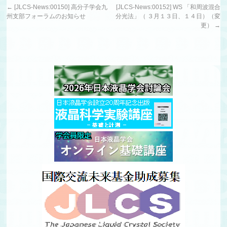
←
[JLCS-News:00150] 高分子学会九
[JLCS-News:00152] WS 「和周波混合
州支部フォーラムのお知らせ
分光法」（ ３月１３日、１４日）（変
更）
→