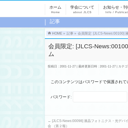
ホーム
学会について
お知らせ・刊
Home
about JLCS
Info / Publica
記事
HOME
»
記事
»
会員限定: [JLCS-News:0
会員限定: [JLCS-News
ム
投稿日 : 2001-11-27
最終更新日時 : 2001-11-27
カテゴ
このコンテンツはパスワードで保護されて
パスワード:
←
[JLCS-News:00098] 液晶フォトニクス・光
会 （第２報）