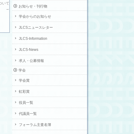
について
お知らせ・刊行物
→
学会からのお知らせ
JLCSニュースレター
JLCS-Information
JLCS-News
求人・公募情報
学会
学会賞
虹彩賞
役員一覧
代議員一覧
フォーラム主査名簿