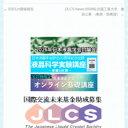
←
SS01の開催報告
[JLCS-News:00088] 武蔵工業大学 教
員公募 （教授・助教授）
→