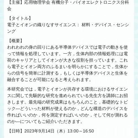
【主催】応用物理学会 有機分子・バイオエレクトロニクス分科
会
【タイトル】
電子とイオンの織りなすサイエンス： 材料・デバイス・センシ
ング
【概要】
われわれの身の回りにある半導体デバイスでは電子の動きを使
って情報を処理しています。一方，生体内部の情報処理には電
荷のキャリアとしてイオンが大きな役割を担っています。これ
ら電子とイオン両方のふるまいを明らかにすることで，生体か
らの信号を簡単に計測する，もしくは半導体デバイスと生体を
融合することが可能になると考えられます。
本研究会では，電子とイオンが共存する環境におけるサイエン
スに関して先駆的な研究を進められている先生方を講師にお招
きします。最先端の研究成果はもちろんのこと，基礎的なトピ
ック―どういった材料が使えるのか，どんな構造のデバイスを
作ればいいのか，何を測定すればいいのか，そして何が測れる
のか―についてもご紹介いただきます。
【日時】2023年9月14日（木）13:00～16:50