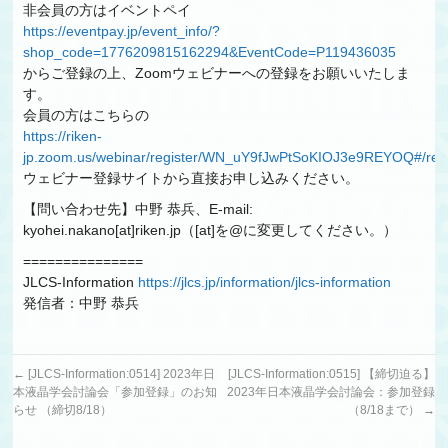
非会員の方はイベントペイ
https://eventpay.jp/event_info/?
shop_code=1776209815162294&EventCode=P119436035
からご登録の上、Zoomウェビナーへの登録をお願いいたしま
す。
会員の方はこちらの
https://riken-
jp.zoom.us/webinar/register/WN_uY9fJwPtSoKIOJ3e9REYOQ#/regis
ウェビナー登録サイトから直接お申し込みください。
【問い合わせ先】中野 恭兵、E-mail:
kyohei.nakano[at]riken.jp（[at]を@に変更してください。）
===============
JLCS-Information
https://jlcs.jp/information/jlcs-information
発信者：中野 恭兵
←
[JLCS-Information:0514] 2023年日
[JLCS-Information:0515] 【締切迫る】
本液晶学会討論会「参加登録」のお知
2023年日本液晶学会討論会：参加登録
らせ （締切8/18）
（8/18まで）
→