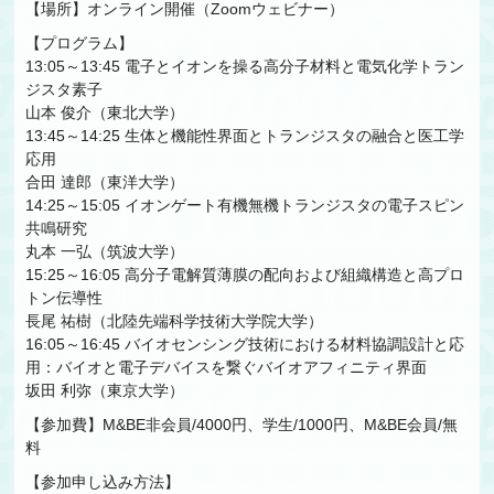
【場所】オンライン開催（Zoomウェビナー）
【プログラム】
13:05～13:45 電子とイオンを操る高分子材料と電気化学トラン
ジスタ素子
山本 俊介（東北大学）
13:45～14:25 生体と機能性界面とトランジスタの融合と医工学
応用
合田 達郎（東洋大学）
14:25～15:05 イオンゲート有機無機トランジスタの電子スピン
共鳴研究
丸本 一弘（筑波大学）
15:25～16:05 高分子電解質薄膜の配向および組織構造と高プロ
トン伝導性
長尾 祐樹（北陸先端科学技術大学院大学）
16:05～16:45 バイオセンシング技術における材料協調設計と応
用：バイオと電子デバイスを繋ぐバイオアフィニティ界面
坂田 利弥（東京大学）
【参加費】M&BE非会員/4000円、学生/1000円、M&BE会員/無
料
【参加申し込み方法】