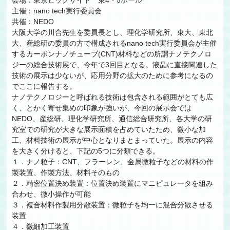
会場：東京ビッグサイト 東4・5ホール
主催：nano tech実行委員会
共催：NEDO
大阪大学の川合先生を委員長とし、理化学研究所、東大、東北
大、産総研の委員の方で構成されるnano tech実行委員会が主催
するカーボンナノチューブ(CNT)材料などの所謂ナノテクノロ
ジーの総合技術展で、今年で3回目となる。液晶に直接関連した
技術の展示は少ないが、応用分野の拡大のために参考になるの
でここに報告する。
ナノテクノロジーと呼ばれる技術は包含される範囲がとても広
く、とかく寄せ集めの印象が強いが、今回の展示会では
NEDO、産総研、理化学研究所、通信総合研究所、各大学の研
究室での研究が大きな展示面積を占めていたため、微小な加
工、材料技術の展示が中心となりまとまっていた。展示の内容
を大きく分けると、下記の5つに分類できる。
１．ナノ粒子：CNT、フラーレン、金属微粒子などの材料の作
製装置、作製方法、材料そのもの
２．精密位置決め装置：位置決め装置にマニピュレータを組み
合わせ、微小操作が可能
３．複合材料作製用分散装置：微粒子を均一に混合分散させる
装置
４．微細加工装置