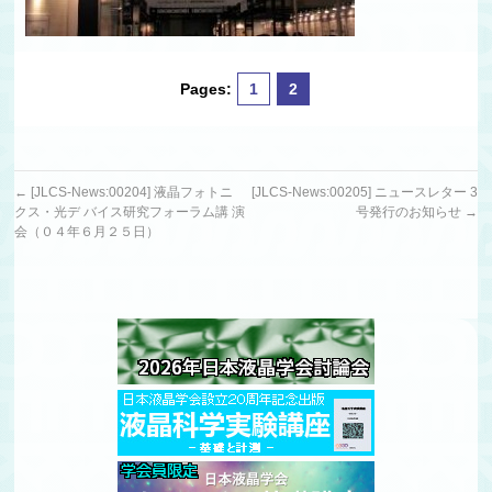
Pages:
1
2
←
[JLCS-News:00204] 液晶フォトニ
[JLCS-News:00205] ニュースレター 3
クス・光デ バイス研究フォーラム講 演
号発行のお知らせ
→
会（０４年６月２５日）