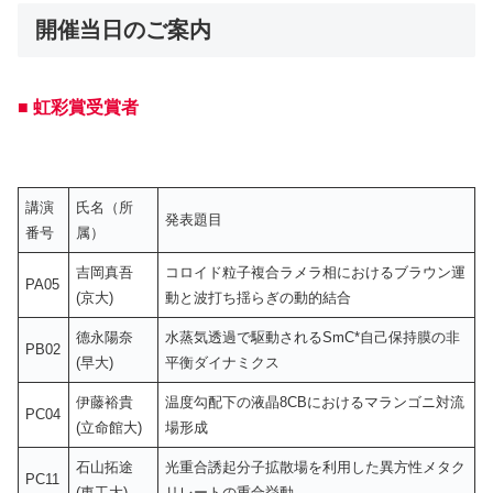
開催当日のご案内
■ 虹彩賞受賞者
講演
氏名（所
発表題目
番号
属）
吉岡真吾
コロイド粒子複合ラメラ相におけるブラウン運
PA05
(京大)
動と波打ち揺らぎの動的結合
德永陽奈
水蒸気透過で駆動されるSmC*自己保持膜の非
PB02
(早大)
平衡ダイナミクス
伊藤裕貴
温度勾配下の液晶8CBにおけるマランゴニ対流
PC04
(立命館大)
場形成
石山拓途
光重合誘起分子拡散場を利用した異方性メタク
PC11
(東工大)
リレートの重合挙動