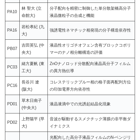
林 聖大 (立
分子配向を精密に制御した単分散架橋高分子
PA10
命館大)
液晶微粒子の合成と機能
岩松孝紀 (九
PA16
強誘電性ネマチック相発現の分子構造依存性
大)
吉田英弘 (中
液晶性オリゴチオフェン含有ブロックコポリ
PB07
央大)
マーのナノ相分離構造の評価
緒方夏帆 (東
ZnOナノロッド分散配向液晶高分子フィルム
PC03
工大)
の異方熱伝導
長谷川 遼
コレステリックブルー相の格子面再配列方位
PC16
(阪大)
の印加電界方向依存性
草木日南子
PD01
液晶液滴中での光誘起結晶化現象
(中央大)
上野陽平 (早
音波が駆動するスメクチック薄膜の非平衡ダ
PD02
大)
イナミクス
光配向した高分子液晶フィルムのN-ベンジリ