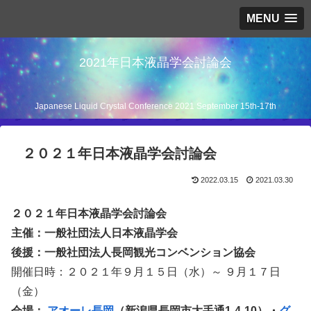
MENU
2021年日本液晶学会討論会
Japanese Liquid Crystal Conference 2021 September 15th-17th
２０２１年日本液晶学会討論会
2022.03.15
2021.03.30
２０２１年日本液晶学会討論会
主催：一般社団法人日本液晶学会
後援：一般社団法人長岡観光コンベンション協会
開催日時：２０２１年９月１５日（水）～ ９月１７日
（金）
会場：
アオーレ長岡
（新潟県長岡市大手通1-4-10）・
グ