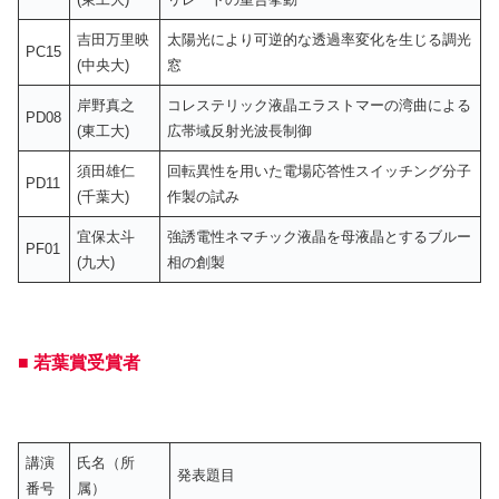
吉田万里映
太陽光により可逆的な透過率変化を生じる調光
PC15
(中央大)
窓
岸野真之
コレステリック液晶エラストマーの湾曲による
PD08
(東工大)
広帯域反射光波長制御
須田雄仁
回転異性を用いた電場応答性スイッチング分子
PD11
(千葉大)
作製の試み
宜保太斗
強誘電性ネマチック液晶を母液晶とするブルー
PF01
(九大)
相の創製
■ 若葉賞受賞者
講演
氏名（所
発表題目
番号
属）