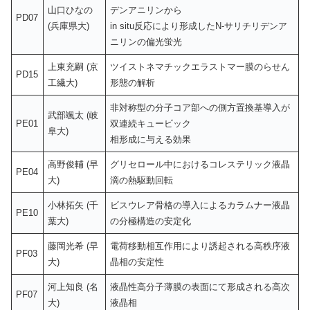
山口ひなの
デンアニリンから
PD07
(兵庫県大)
in situ反応により形成したN-サリチリデンア
ニリンの偏光蛍光
上東充嗣 (京
ツイストネマチックエラストマー膜のらせん
PD15
工繊大)
形態の解析
非対称型の分子コア部への側方置換基導入が
武部颯太 (岐
PE01
双連続キュービック
阜大)
相形成に与える効果
高野俊輔 (早
グリセロール中におけるコレステリック液晶
PE04
大)
滴の熱駆動回転
小林拓矢 (千
ビスウレア骨格の導入によるカラムナー液晶
PE10
葉大)
の分極構造の安定化
藤岡光希 (早
電荷移動相互作用により誘起される高秩序液
PF03
大)
晶相の安定性
河上知良 (名
液晶性高分子薄膜の表面にて形成される高次
PF07
大)
液晶相