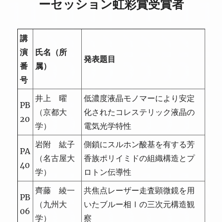
ーセッション虹彩賞受賞者
講
演
氏名（所
発表題目
番
属）
号
井上 曜
低濃度液晶モノマーにより安定
PB
（京都大
化されたコレステリック液晶の
20
学）
電気光学特性
岩附 紘子
側鎖にスルホン酸基を有する芳
PA
（名古屋大
香族ポリイミドの組織構造とプ
40
学）
ロトン伝導性
齊藤 綾一
共焦点レーザー走査顕微鏡を用
PB
（九州大
いたブルー相Ⅰの三次元構造観
06
学）
察