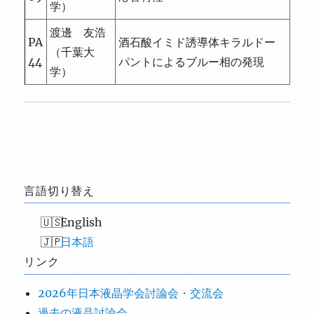
学）
渡邊 友浩
PA
酒石酸イミド誘導体キラルドー
（千葉大
44
パントによるブルー相の発現
学）
言語切り替え
English
日本語
リンク
2026年日本液晶学会討論会・交流会
過去の液晶討論会