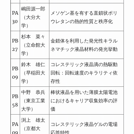
嶋田源一郎
PA
メソゲン基を有する直鎖状ポリ
（大分大
30
ウレタンの熱的性質と秩序化
学）
杉本 菜々
PB
金錯体を利用した発光性キラル
（立命館大
27
ネマチック液晶材料の発光挙動
学）
鈴木 雄仁
コレステリック液晶滴の熱駆動
PB
（早稲田大
回転：回転速度のキラリティ依
09
学）
存性
中野 恭兵
棒状液晶を用いた薄膜太陽電池
PB
（東京工業
におけるキャリア収集効率の評
58
大学）
価
渕上 雄太
PA
コレステリック液晶ゲルの電場
（京都大
09
応答特性