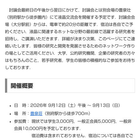
討論会最終日の午後から翌日にかけて，討論会とは別会場の豊泉壮
（別府駅から徒歩圏内）にて液晶交流会を開催する予定です．討論会会
場（大分駅前）からは、電車で約20分の距離です．宿泊は各自でご予
約ください．液晶に関連するホットな分野の最前線で活躍する研究者を
招待し，ご講演いただきます．詳細が決まり次第，このページにてご連
絡いたします．皆様の研究と開発を発展させるためのネットワーク作り
の場としてご活用ください．大学，公的研究機関，企業の研究者の方々
はもちろんのこと，若手研究者，学生の皆様の積極的なご参加をお待ち
しております．
開催概要
日 時：2026年 9月12日（土）午後 ～ 9月13日（日）
場 所：
豊泉荘
（別府駅から徒歩700ｍ）
参加費： 現状では学生3,000円，一般正会員5,000円，一般非
会員10,000円を予定しております．
宿泊費は含まれておりません．宿泊については各自でご