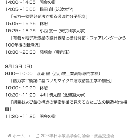
14:00〜14:05 開会の辞
14:05〜15:05 櫛田 創 (筑波大学)
「光カー効果分光法で視る過渡的分子配向」
15:05〜15:25 休憩
15:25〜16:25 小西 玄一 (東京科学大学)
「有機π電子系液晶の設計戦略と機能開拓：フォアレンダーから
100年後の新潮流」
18:30〜20:30 懇親会（豊泉荘）
9月13日（日）
9:00〜10:00 渡邉 智（苫小牧工業高等専門学校）
「熱力学平衡論に基づいたマイクロ溶液結晶工学の創出」
10:00〜10:20 休憩
10:20〜11:20 中川 慎太郎 (北海道大学)
「網目および鎖の構造の精密制御で見えてきたゴムの構造-物性相
関」
11:20〜11:25 閉会の辞
ホーム
2026年日本液晶学会討論会・液晶交流会