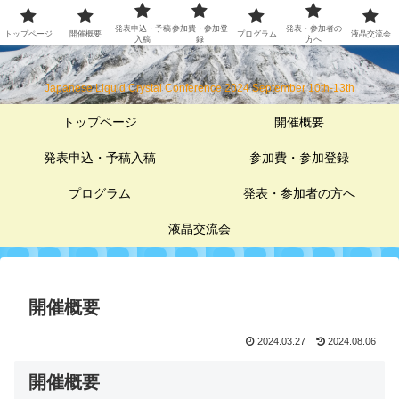
2024年日本液晶学会討論会・液晶交流会
発表申込・予稿
参加費・参加登
発表・参加者の
トップページ
開催概要
プログラム
液晶交流会
入稿
録
方へ
Japanese Liquid Crystal Conference 2024 September 10th-13th
トップページ
開催概要
発表申込・予稿入稿
参加費・参加登録
プログラム
発表・参加者の方へ
液晶交流会
開催概要
2024.03.27
2024.08.06
開催概要