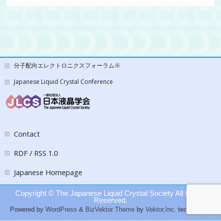
分子配向エレクトロニクスフォーラム※
Japanese Liquid Crystal Conference
Contact
RDF / RSS 1.0
Japanese Homepage
Copyright ©
The Japanese Liquid Crystal Society
All Rights
Reserved.
Powered by
WordPress
&
BizVektor Theme
by
Vektor,Inc.
technology.