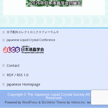
分子配向エレクトロニクスフォーラム※
Japanese Liquid Crystal Conference
Contact
RDF / RSS 1.0
Japanese Homepage
Copyright ©
The Japanese Liquid Crystal Society
All Rights
Reserved.
Powered by
WordPress
&
BizVektor Theme
by
Vektor,Inc.
technology.