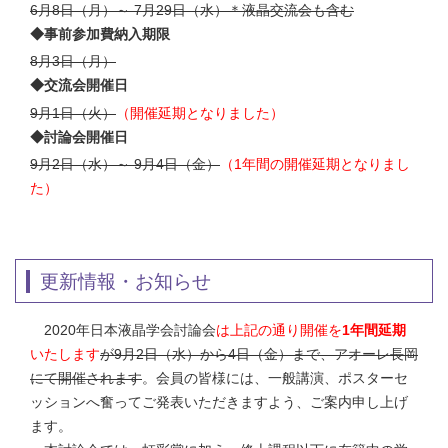
6月8日（月）～ 7月29日（水）＊液晶交流会も含む
◆事前参加費納入期限
8月3日（月）
◆交流会開催日
9月1日（火）
（開催延期となりました）
◆討論会開催日
9月2日（水）～ 9月4日（金）
（1年間の開催延期となりまし
た）
更新情報・お知らせ
2020年日本液晶学会討論会
は上記の通り開催を
1年間延期
いたします
が9月2日（水）から4日（金）まで、アオーレ長岡
にて開催されます
。会員の皆様には、一般講演、ポスターセ
ッションへ奮ってご発表いただきますよう、ご案内申し上げ
ます。