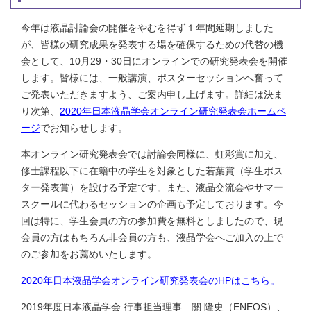
今年は液晶討論会の開催をやむを得ず１年間延期しました
が、皆様の研究成果を発表する場を確保するための代替の機
会として、10月29・30日にオンラインでの研究発表会を開催
します。皆様には、一般講演、ポスターセッションへ奮って
ご発表いただきますよう、ご案内申し上げます。詳細は決ま
り次第、
2020年日本液晶学会オンライン研究発表会ホームペ
ージ
でお知らせします。
本オンライン研究発表会では討論会同様に、虹彩賞に加え、
修士課程以下に在籍中の学生を対象とした若葉賞（学生ポス
ター発表賞）を設ける予定です。また、液晶交流会やサマー
スクールに代わるセッションの企画も予定しております。今
回は特に、学生会員の方の参加費を無料としましたので、現
会員の方はもちろん非会員の方も、液晶学会へご加入の上で
のご参加をお薦めいたします。
2020年日本液晶学会オンライン研究発表会のHPはこちら。
2019年度日本液晶学会 行事担当理事 關 隆史（ENEOS）、