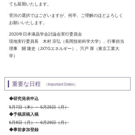
ても延期いたします。
苦渋の選択ではございますが、何卒、ご理解のほどよろしく
お願いいたします。
2020年日本液晶学会討論会実行委員会
現地実行委員長 木村 宗弘（長岡技術科学大学）、行事担当
理事 關 隆史（JXTGエネルギー）、宍戸 厚（東京工業大
学）
重要な日程
（Important Dates）
◆研究発表申込
5月7日（木）～ 5月25日（月）
◆予稿原稿入稿
6月8日（月）～ 6月29日（月）
◆事前参加登録