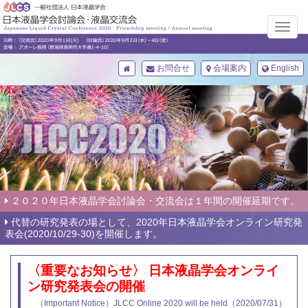
メ
ニ
ュ
お問合せ
会場案内
English
ー
２０２０年日本液晶学会討論会・交流会は１年間の開催延期です。
代替の研究発表の場として、2020年日本液晶学会オンライン研究発
表会(2020/10/29-30)を開催します。
〈重要なお知らせ〉 日本液晶学会オンライ
ン研究発表会の開催
（Important Notice）JLCC Online 2020 will be held（2020/07/31）